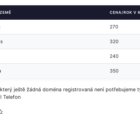
/ZEMĚ
CENA/ROK V 
a
270
ss
320
240
a
350
 který ještě žádná doména registrovaná není potřebujeme t
l Telefon
ů: