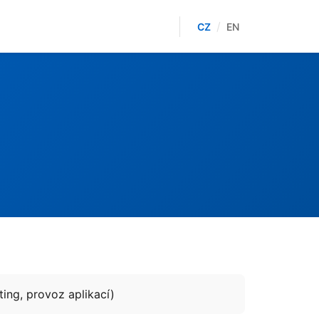
/
CZ
EN
ing, provoz aplikací)