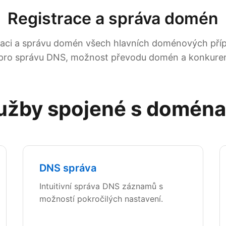
Registrace a správa domén
raci a správu domén všech hlavních doménových př
 pro správu DNS, možnost převodu domén a konkuren
užby spojené s domén
DNS správa
Intuitivní správa DNS záznamů s
možností pokročilých nastavení.