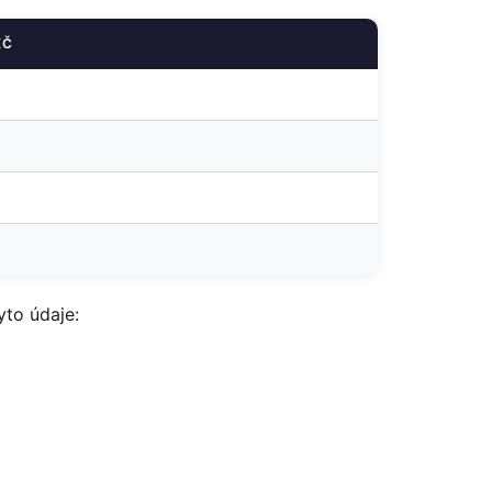
KČ
yto údaje: