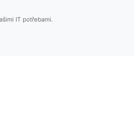
ašimi IT potřebami.
Společnost
O nás