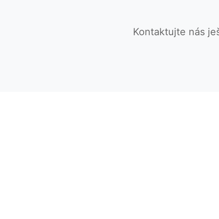
Kontaktujte nás je
CEBIN
Centrální uzel pro business inteligenci