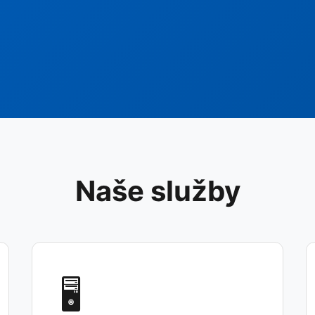
Naše služby
🖥️