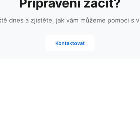
Připraveni začít?
ště dnes a zjistěte, jak vám můžeme pomoci s v
Kontaktovat
Služby
Cloudmail