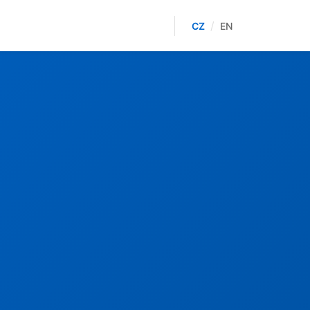
/
CZ
EN